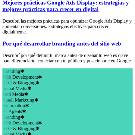
Mejores prácticas Google Ads Display: estrategias y
mejores prácticas para crecer en digital
Descubrí las mejores prácticas para optimizar Google Ads Display y
aumentar conversiones. Estrategias efectivas para crecer
digitalmente.
Por qué desarrollar branding antes del sitio web
Descubrí por qué definir tu marca antes de diseñar tu web es clave
para diferenciarte, conectar con tu público y posicionarte en Google.
Branding
✱
Web Development
✱
SEO & Blogging
✱
Social Media
✱
Paid Media
✱
Email Marketing
✱
Automation
✱
AI Agents
✱
Branding
✱
Web Development
✱
SEO & Blogging
✱
Social Media
✱