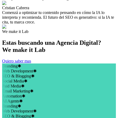
Cristian Cabrera
Comenzá a optimizar tu contenido pensando en cómo la IA lo
interpreta y recomienda. El futuro del SEO es generativo: si la IA te
cita, tu marca crece.
We make it Lab
Estas buscando una
Agencia Digital?
We make it Lab
Quiero saber mas
Branding
✱
Web Development
✱
SEO & Blogging
✱
Social Media
✱
Paid Media
✱
Email Marketing
✱
Automation
✱
AI Agents
✱
Branding
✱
Web Development
✱
SEO & Blogging
✱