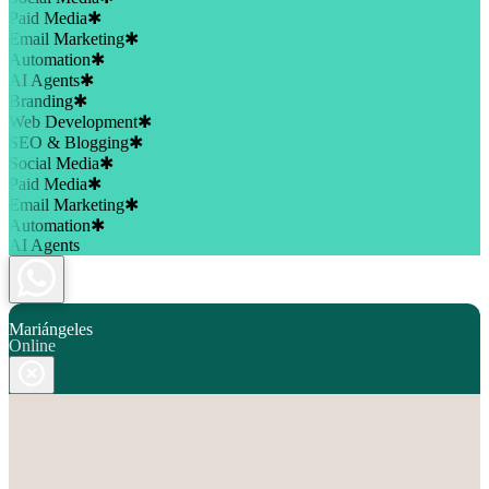
Paid Media
✱
Email Marketing
✱
Automation
✱
AI Agents
✱
Branding
✱
Web Development
✱
SEO & Blogging
✱
Social Media
✱
Paid Media
✱
Email Marketing
✱
Automation
✱
AI Agents
Mariángeles
Online