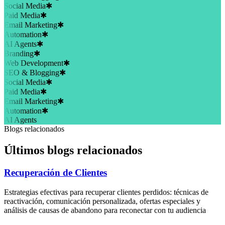
Social Media
✱
Paid Media
✱
Email Marketing
✱
Automation
✱
AI Agents
✱
Branding
✱
Web Development
✱
SEO & Blogging
✱
Social Media
✱
Paid Media
✱
Email Marketing
✱
Automation
✱
AI Agents
Blogs relacionados
Últimos blogs relacionados
Recuperación de Clientes
Estrategias efectivas para recuperar clientes perdidos: técnicas de
reactivación, comunicación personalizada, ofertas especiales y
análisis de causas de abandono para reconectar con tu audiencia