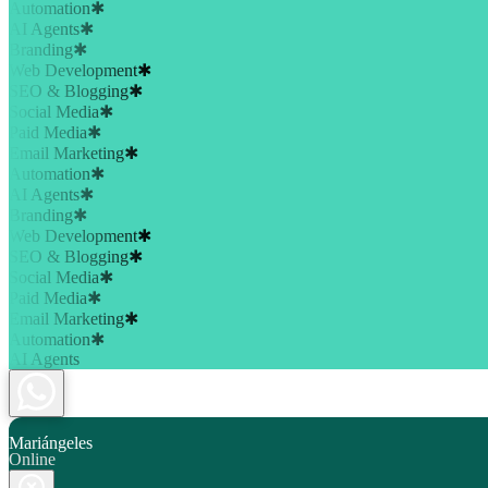
Automation
✱
AI Agents
✱
Branding
✱
Web Development
✱
SEO & Blogging
✱
Social Media
✱
Paid Media
✱
Email Marketing
✱
Automation
✱
AI Agents
✱
Branding
✱
Web Development
✱
SEO & Blogging
✱
Social Media
✱
Paid Media
✱
Email Marketing
✱
Automation
✱
AI Agents
Mariángeles
Online