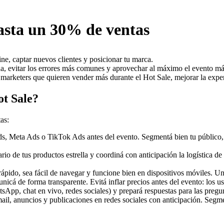
hasta un 30% de ventas
ine, captar nuevos clientes y posicionar tu marca.
enda, evitar los errores más comunes y aprovechar al máximo el evento 
arketers que quieren vender más durante el Hot Sale, mejorar la experie
ot Sale?
as:
 Meta Ads o TikTok Ads antes del evento. Segmentá bien tu público, aj
rio de tus productos estrella y coordiná con anticipación la logística de
rápido, sea fácil de navegar y funcione bien en dispositivos móviles. U
icá de forma transparente. Evitá inflar precios antes del evento: los u
App, chat en vivo, redes sociales) y prepará respuestas para las pregu
mail, anuncios y publicaciones en redes sociales con anticipación. Segm